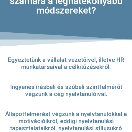
számára a leghatékonyabb
módszereket?
Egyeztetünk a vállalat vezetőivel, illetve HR
munkatársaival a célkitűzésekről.
Ingyenes írásbeli és szóbeli szintfelmérőt
végzünk a cég nyelvtanulóival.
Állapotfelmérést végzünk a nyelvtanulókkal a
motivációikról, eddigi nyelvtanulási
tapasztalataikról, nyelvtanulási stílusukró