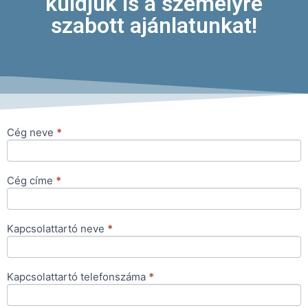
küldjük is a személyre
szabott ajánlatunkat!
Cég neve
*
Ajánlatkérés
Cég címe
*
Kapcsolattartó neve
*
Kapcsolattartó telefonszáma
*