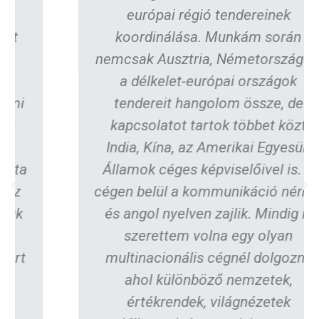
európai régió tendereinek
koordinálása. Munkám során
nemcsak Ausztria, Németország és
a délkelet-európai országok
tendereit hangolom össze, de
kapcsolatot tartok többet közt
India, Kína, az Amerikai Egyesült
Államok céges képviselőivel is. A
cégen belül a kommunikáció német
és angol nyelven zajlik. Mindig is
szerettem volna egy olyan
multinacionális cégnél dolgozni,
ahol különböző nemzetek,
értékrendek, világnézetek